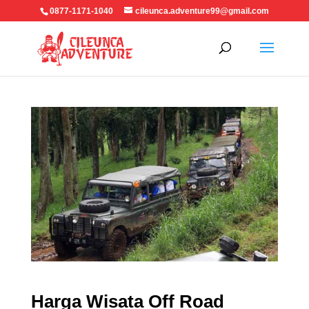
0877-1171-1040
cileunca.adventure99@gmail.com
Harga Wisata Off Road