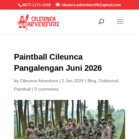
0877-1171-1040
cileunca.adventure99@gmail.com
Paintball Cileunca
Pangalengan Juni 2026
by
Cileunca Adventure
|
2 Jun 2026
|
Blog
,
Outbound
,
Paintball
|
0 comments