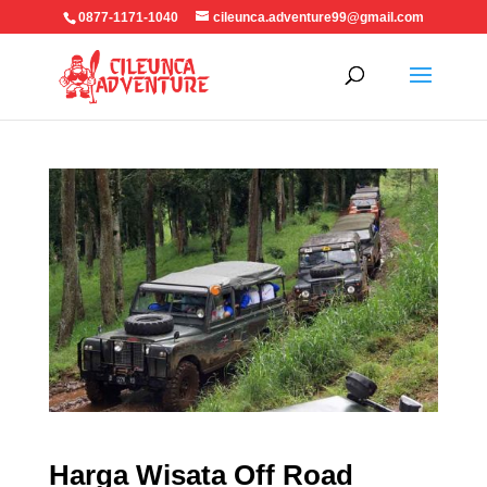
0877-1171-1040
cileunca.adventure99@gmail.com
Harga Wisata Off Road