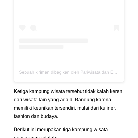
Sebuah kiriman dibagikan oleh Pariwisata dan Ekonomi Kreatif (@kemenparekraf.ri)
Ketiga kampung wisata tersebut tidak kalah keren
dari wisata lain yang ada di Bandung karena
memiliki keunikan tersendiri, mulai dari kuliner,
fashion dan budaya.
Berikut ini merupakan tiga kampung wisata
diantaranya adalah: