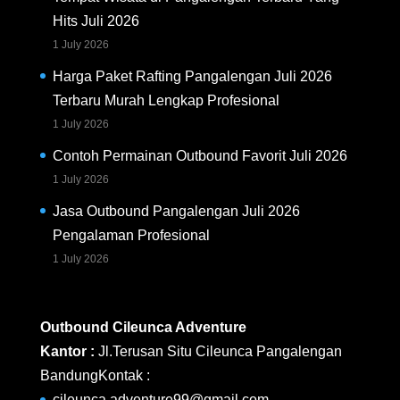
Hits Juli 2026
1 July 2026
Harga Paket Rafting Pangalengan Juli 2026
Terbaru Murah Lengkap Profesional
1 July 2026
Contoh Permainan Outbound Favorit Juli 2026
1 July 2026
Jasa Outbound Pangalengan Juli 2026
Pengalaman Profesional
1 July 2026
Outbound Cileunca Adventure
Kantor :
Jl.Terusan Situ Cileunca Pangalengan
BandungKontak :
cileunca.adventure99@gmail.com