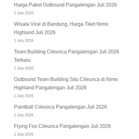
Harga Paket Outbound Pangalengan Juli 2026
1 July 2026
Wisata Viral di Bandung, Harga Tiket Nimo
Highland Juli 2026
1 July 2026
Team Building Cileunca Pangalengan Juli 2026
Terbaru
1 July 2026
Outbound Team Building Situ Cileunca di Nimo
Highland Pangalengan Juli 2026
1 July 2026
Paintball Cileunca Pangalengan Juli 2026
1 July 2026
Flying Fox Cileunca Pangalengan Juli 2026
1 July 2026