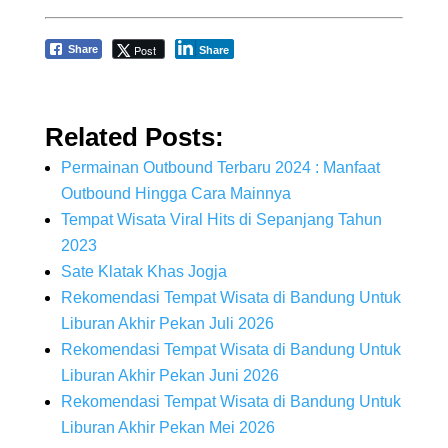
Post
Share
Share
Related Posts:
Permainan Outbound Terbaru 2024 : Manfaat
Outbound Hingga Cara Mainnya
Tempat Wisata Viral Hits di Sepanjang Tahun
2023
Sate Klatak Khas Jogja
Rekomendasi Tempat Wisata di Bandung Untuk
Liburan Akhir Pekan Juli 2026
Rekomendasi Tempat Wisata di Bandung Untuk
Liburan Akhir Pekan Juni 2026
Rekomendasi Tempat Wisata di Bandung Untuk
Liburan Akhir Pekan Mei 2026