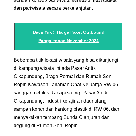
dan pariwisata secara berkelanjutan.
Baca Yuk :
Harga Paket Outbound
Pangalengan November 2024
Beberapa titik lokasi wisata yang bisa dikunjungi
di kampung wisata ini ada Pasar Antik
Cikapundung, Braga Permai dan Rumah Seni
Ropih Kawasan Tanaman Obat Keluarga RW 06,
sanggar melukis, kacapi suling, Pasar Antik
Cikapundung, industri kerajinan daur ulang
sampah koran dan kantong plastik di RW 06, dan
menyaksikan tembang Sunda Cianjuran dan
degung di Rumah Seni Ropih.