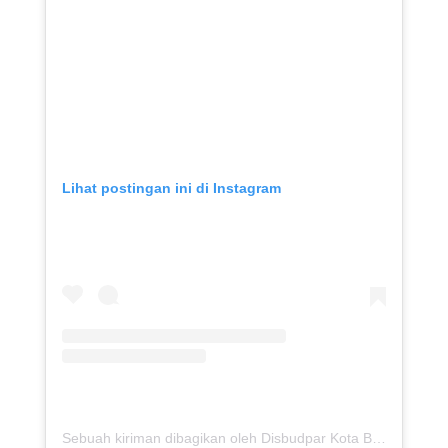
Lihat postingan ini di Instagram
Sebuah kiriman dibagikan oleh Disbudpar Kota Bandung (@disbudpar.bdg)