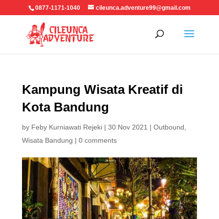
0877-1171-1040
cileunca.adventure99@gmail.com
Kampung Wisata Kreatif di
Kota Bandung
by
Feby Kurniawati Rejeki
|
30 Nov 2021
|
Outbound
,
Wisata Bandung
|
0 comments