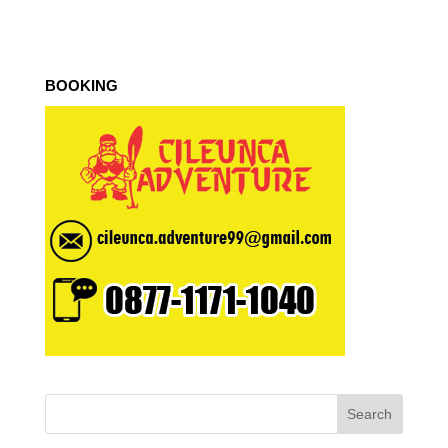
BOOKING