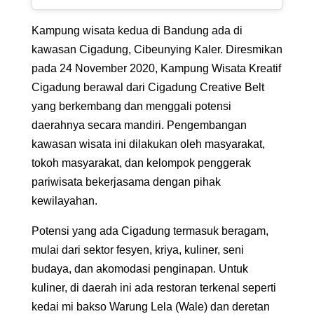
Kampung wisata kedua di Bandung ada di
kawasan Cigadung, Cibeunying Kaler. Diresmikan
pada 24 November 2020, Kampung Wisata Kreatif
Cigadung berawal dari Cigadung Creative Belt
yang berkembang dan menggali potensi
daerahnya secara mandiri. Pengembangan
kawasan wisata ini dilakukan oleh masyarakat,
tokoh masyarakat, dan kelompok penggerak
pariwisata bekerjasama dengan pihak
kewilayahan.
Potensi yang ada Cigadung termasuk beragam,
mulai dari sektor fesyen, kriya, kuliner, seni
budaya, dan akomodasi penginapan. Untuk
kuliner, di daerah ini ada restoran terkenal seperti
kedai mi bakso Warung Lela (Wale) dan deretan