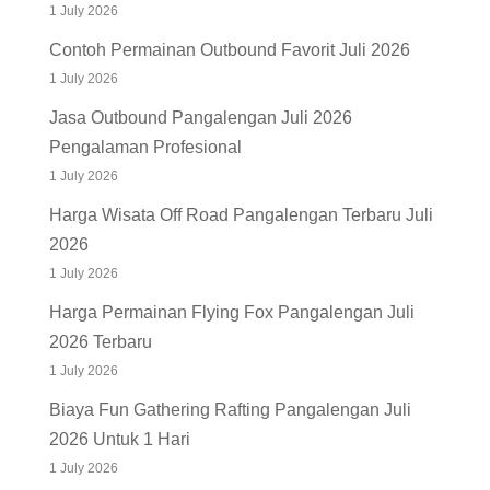
1 July 2026
Contoh Permainan Outbound Favorit Juli 2026
1 July 2026
Jasa Outbound Pangalengan Juli 2026
Pengalaman Profesional
1 July 2026
Harga Wisata Off Road Pangalengan Terbaru Juli
2026
1 July 2026
Harga Permainan Flying Fox Pangalengan Juli
2026 Terbaru
1 July 2026
Biaya Fun Gathering Rafting Pangalengan Juli
2026 Untuk 1 Hari
1 July 2026