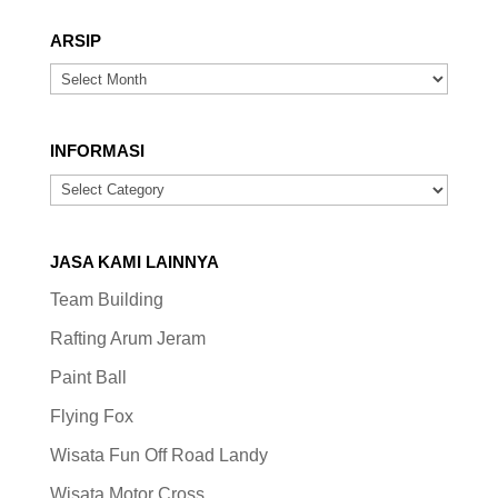
ARSIP
ARSIP
INFORMASI
INFORMASI
JASA KAMI LAINNYA
Team Building
Rafting Arum Jeram
Paint Ball
Flying Fox
Wisata Fun Off Road Landy
Wisata Motor Cross