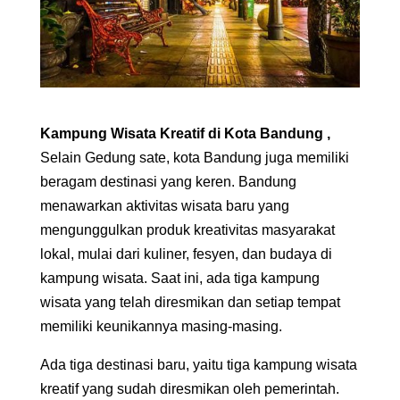
Kampung Wisata Kreatif di Kota Bandung
,
Selain Gedung sate, kota Bandung juga memiliki
beragam destinasi yang keren. Bandung
menawarkan aktivitas wisata baru yang
mengunggulkan produk kreativitas masyarakat
lokal, mulai dari kuliner, fesyen, dan budaya di
kampung wisata. Saat ini, ada tiga kampung
wisata yang telah diresmikan dan setiap tempat
memiliki keunikannya masing-masing.
Ada tiga destinasi baru, yaitu tiga kampung wisata
kreatif yang sudah diresmikan oleh pemerintah.