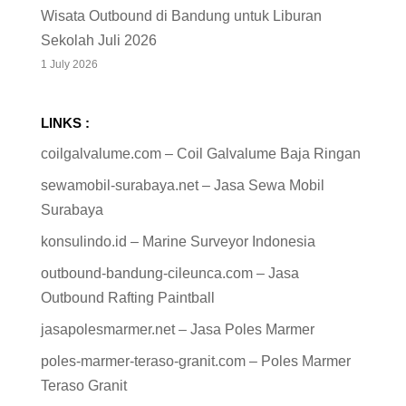
Wisata Outbound di Bandung untuk Liburan
Sekolah Juli 2026
1 July 2026
LINKS :
coilgalvalume.com – Coil Galvalume Baja Ringan
sewamobil-surabaya.net – Jasa Sewa Mobil
Surabaya
konsulindo.id – Marine Surveyor Indonesia
outbound-bandung-cileunca.com – Jasa
Outbound Rafting Paintball
jasapolesmarmer.net – Jasa Poles Marmer
poles-marmer-teraso-granit.com – Poles Marmer
Teraso Granit