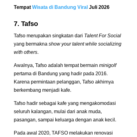
Tempat
Wisata di Bandung Viral
Juli 2026
7. Tafso
Tafso merupakan singkatan dari
Talent For Social
yang bermakna
show your talent while socializing
with others
.
Awalnya, Tafso adalah tempat bermain
minigolf
pertama di Bandung yang hadir pada 2016.
Karena permintaan pelanggan, Tafso akhirnya
berkembang menjadi kafe.
Tafso hadir sebagai kafe yang mengakomodasi
seluruh kalangan, mulai dari anak muda,
pasangan, sampai keluarga dengan anak kecil.
Pada awal 2020, TAFSO melakukan renovasi