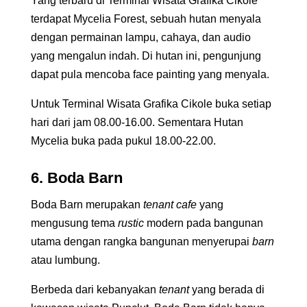
Yang terbaru di Terminal Wisata Grafika Cikole
terdapat Mycelia Forest, sebuah hutan menyala
dengan permainan lampu, cahaya, dan audio
yang mengalun indah. Di hutan ini, pengunjung
dapat pula mencoba face painting yang menyala.
Untuk Terminal Wisata Grafika Cikole buka setiap
hari dari jam 08.00-16.00. Sementara Hutan
Mycelia buka pada pukul 18.00-22.00.
6. Boda Barn
Boda Barn merupakan
tenant cafe
yang
mengusung tema
rustic
modern pada bangunan
utama dengan rangka bangunan menyerupai
barn
atau lumbung.
Berbeda dari kebanyakan
tenant
yang berada di