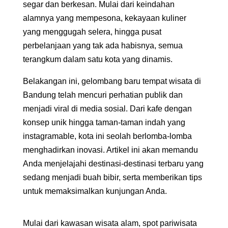
segar dan berkesan. Mulai dari keindahan
alamnya yang mempesona, kekayaan kuliner
yang menggugah selera, hingga pusat
perbelanjaan yang tak ada habisnya, semua
terangkum dalam satu kota yang dinamis.
Belakangan ini, gelombang baru tempat wisata di
Bandung telah mencuri perhatian publik dan
menjadi viral di media sosial. Dari kafe dengan
konsep unik hingga taman-taman indah yang
instagramable, kota ini seolah berlomba-lomba
menghadirkan inovasi. Artikel ini akan memandu
Anda menjelajahi destinasi-destinasi terbaru yang
sedang menjadi buah bibir, serta memberikan tips
untuk memaksimalkan kunjungan Anda.
Mulai dari kawasan wisata alam, spot pariwisata