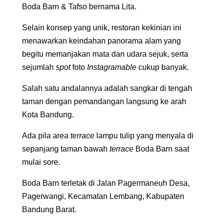
Boda Barn & Tafso bernama Lita.
Selain konsep yang unik, restoran kekinian ini
menawarkan keindahan panorama alam yang
begitu memanjakan mata dan udara sejuk, serta
sejumlah
spot
foto
Instagramable
cukup banyak.
Salah satu andalannya adalah sangkar di tengah
taman dengan pemandangan langsung ke arah
Kota Bandung.
Ada pila area
terrace
lampu tulip yang menyala di
sepanjang taman bawah
terrace
Boda Barn saat
mulai sore.
Boda Barn terletak di Jalan Pagermaneuh Desa,
Pagerwangi, Kecamatan Lembang, Kabupaten
Bandung Barat.