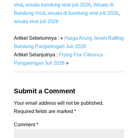
viral
,
wisata bandung viral juli 2026
,
Wisata di
Bandung Viral
,
wisata di bandung viral juli 2026
,
wisata viral juli 2026
Artikel Sebelumnya : «
Harga Arung Jeram Rafting
Bandung Pangalengan Juli 2026
Artikel Selanjutnya :
Flying Fox Cileunca
Pangalengan Juli 2026
»
Submit a Comment
Your email address will not be published.
Required fields are marked
*
Comment
*