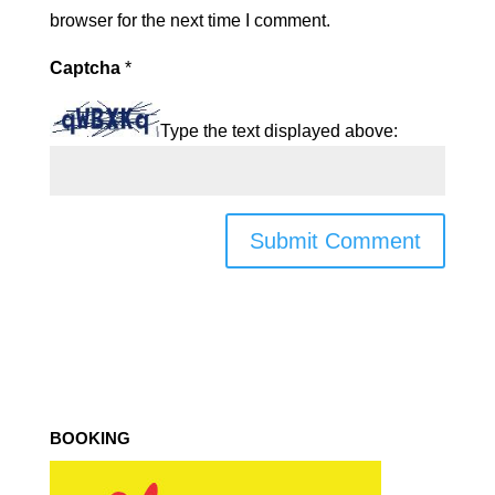
browser for the next time I comment.
Captcha
*
Type the text displayed above:
BOOKING