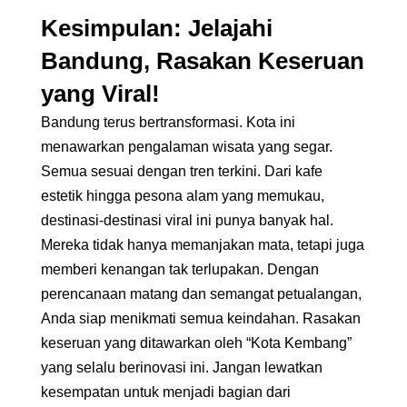
Kesimpulan: Jelajahi
Bandung, Rasakan Keseruan
yang Viral!
Bandung terus bertransformasi. Kota ini
menawarkan pengalaman wisata yang segar.
Semua sesuai dengan tren terkini. Dari kafe
estetik hingga pesona alam yang memukau,
destinasi-destinasi viral ini punya banyak hal.
Mereka tidak hanya memanjakan mata, tetapi juga
memberi kenangan tak terlupakan. Dengan
perencanaan matang dan semangat petualangan,
Anda siap menikmati semua keindahan. Rasakan
keseruan yang ditawarkan oleh “Kota Kembang”
yang selalu berinovasi ini. Jangan lewatkan
kesempatan untuk menjadi bagian dari