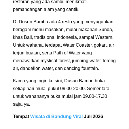
restoran yang ada sambil menikmati
pemandangan alam yang cantik.
Di Dusun Bambu ada 4 resto yang menyuguhkan
beragam menu masakan, mulai makanan Sunda,
khas Bali, tradisional Indonesia, sampai Western.
Untuk wahana, terdapat Water Coaster, gokart, air
terjun buatan, serta Path of Water yang
menawarkan mystical forest, jumping water, lorong
air, dandelion water, dan dancing fountain.
Kamu yang ingin ke sini, Dusun Bambu buka
setiap hari mulai pukul 09.00-20.00. Sementara
untuk wahananya buka mulai jam 09.00-17.30
saja, ya.
Tempat
Wisata di Bandung Viral
Juli 2026