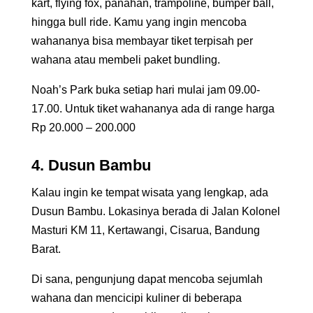
kart, flying fox, panahan, trampoline, bumper ball,
hingga bull ride. Kamu yang ingin mencoba
wahananya bisa membayar tiket terpisah per
wahana atau membeli paket bundling.
Noah’s Park buka setiap hari mulai jam 09.00-
17.00. Untuk tiket wahananya ada di range harga
Rp 20.000 – 200.000
4. Dusun Bambu
Kalau ingin ke tempat wisata yang lengkap, ada
Dusun Bambu. Lokasinya berada di Jalan Kolonel
Masturi KM 11, Kertawangi, Cisarua, Bandung
Barat.
Di sana, pengunjung dapat mencoba sejumlah
wahana dan mencicipi kuliner di beberapa