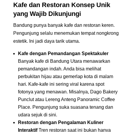
Kafe dan Restoran Konsep Unik
yang Wajib Dikunjungi
Bandung punya banyak kafe dan restoran keren.
Pengunjung selalu menemukan tempat nongkrong
estetik. Ini jadi daya tarik utama.
Kafe dengan Pemandangan Spektakuler
Banyak kafe di Bandung Utara menawarkan
pemandangan indah. Anda bisa melihat
perbukitan hijau atau gemerlap kota di malam
hari. Kafe-kafe ini sering viral karena spot
fotonya yang menawan. Misalnya, Dago Bakery
Punclut atau Lereng Anteng Panoramic Coffee
Place. Pengunjung suka suasana tenang dan
udara sejuk di sini.
Restoran dengan Pengalaman Kuliner
Interaktif
Tren restoran saat ini bukan hanya